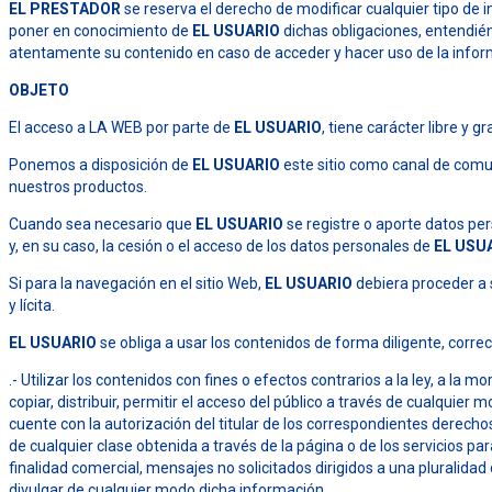
EL PRESTADOR
se reserva el derecho de modificar cualquier tipo de i
poner en conocimiento de
EL USUARIO
dichas obligaciones, entendién
atentamente su contenido en caso de acceder y hacer uso de la informa
OBJETO
El acceso a LA WEB por parte de
EL USUARIO
, tiene carácter libre y gr
Ponemos a disposición de
EL USUARIO
este sitio como canal de comun
nuestros productos.
Cuando sea necesario que
EL USUARIO
se registre o aporte datos per
y, en su caso, la cesión o el acceso de los datos personales de
EL USU
Si para la navegación en el sitio Web,
EL USUARIO
debiera proceder a s
y lícita.
EL USUARIO
se obliga a usar los contenidos de forma diligente, correc
.- Utilizar los contenidos con fines o efectos contrarios a la ley, a l
copiar, distribuir, permitir el acceso del público a través de cualqui
cuente con la autorización del titular de los correspondientes derechos
de cualquier clase obtenida a través de la página o de los servicios pa
finalidad comercial, mensajes no solicitados dirigidos a una pluralid
divulgar de cualquier modo dicha información.