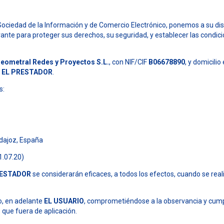
a Sociedad de la Información y de Comercio Electrónico, ponemos a su dis
te para proteger sus derechos, su seguridad, y establecer las condici
eometral Redes y Proyectos S.L.
, con NIF/CIF
B06678890
, y domicilio
e
EL PRESTADOR
.
s:
Badajoz, España
1.07.20)
RESTADOR
se considerarán eficaces, a todos los efectos, cuando se real
o, en adelante
EL USUARIO
, comprometiéndose a la observancia y cump
 que fuera de aplicación.