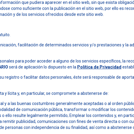
nformación que pudiera aparecer en el sitio web, sin que exista obligaci
dose como suficiente con la publicación en el sitio web, por ello es re
ción y de los servicios ofrecidos desde este sitio web.
atuito.
icación, facilitación de determinados servicios y/o prestaciones y la ad
sonales para poder acceder a alguno de los servicios específicos, la rec
ARIO
será de aplicación lo dispuesto en la
Política de Privacidad
establ
u registro o facilitar datos personales, éste será responsable de aport
ta y lícita y, en particular, se compromete a abstenerse de:
a moral y a las buenas costumbres generalmente aceptadas o al orden públi
er modalidad de comunicación pública, transformar o modificar los conten
 o ello resulte legalmente permitido; Emplear los contenidos y, en partic
ra remitir publicidad, comunicaciones con fines de venta directa o con cu
ad de personas con independencia de su finalidad, así como a abstenerse 