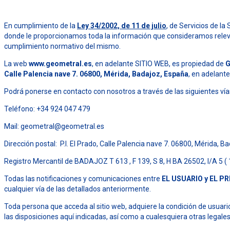
En cumplimiento de la
Ley 34/2002, de 11 de julio
, de Servicios de l
donde le proporcionamos toda la información que consideramos relevan
cumplimiento normativo del mismo.
La web
www.geometral.es
, en adelante SITIO WEB, es propiedad de
G
Calle Palencia nave 7. 06800, Mérida, Badajoz, España
, en adelant
Podrá ponerse en contacto con nosotros a través de las siguientes vía
Teléfono: +34 924 047 479
Mail: geometral@geometral.es
Dirección postal: P.I. El Prado, Calle Palencia nave 7. 06800, Mérida, 
Registro Mercantil de BADAJOZ T 613 , F 139, S 8, H BA 26502, I/A 5 ( 
Todas las notificaciones y comunicaciones entre
EL USUARIO y EL P
cualquier vía de las detallados anteriormente.
Toda persona que acceda al sitio web, adquiere la condición de usuari
las disposiciones aquí indicadas, así como a cualesquiera otras legales