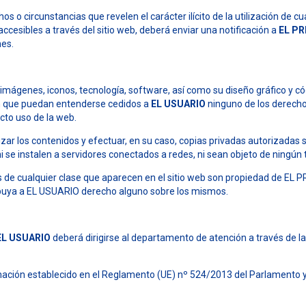
s o circunstancias que revelen el carácter ilícito de la utilización de c
accesibles a través del sitio web, deberá enviar una notificación a
EL P
nes.
, imágenes, iconos, tecnología, software, así como su diseño gráfico y c
in que puedan entenderse cedidos a
EL USUARIO
ninguno de los derecho
cto uso de la web.
zar los contenidos y efectuar, en su caso, copias privadas autorizadas 
se instalen a servidores conectados a redes, ni sean objeto de ningún t
s de cualquier clase que aparecen en el sitio web son propiedad de EL
ibuya a EL USUARIO derecho alguno sobre los mismos.
EL USUARIO
deberá dirigirse al departamento de atención a través de la
lamación establecido en el Reglamento (UE) nº 524/2013 del Parlamento y